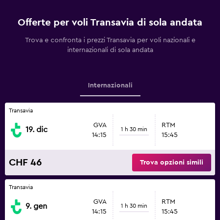
Offerte per voli Transavia di sola andata
Trova e confronta i prezzi Transavia per voli nazionali e
internazionali di sola andata
Internazionali
Transavia
GVA
RTM
19. dic
1 h 30 min
14:15
15:45
CHF 46
Trova opzioni simili
Transavia
GVA
RTM
9. gen
1 h 30 min
14:15
15:45