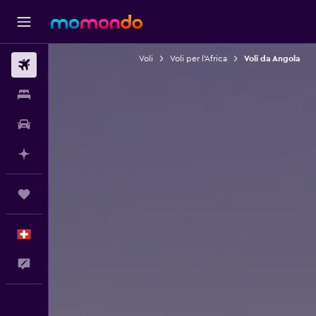
Voli
Voli per l'Africa
Voli da Angola
Voli
Soggiorni
Noleggio auto
Fai piani con l'AI
Trips
Italiano
Commenti