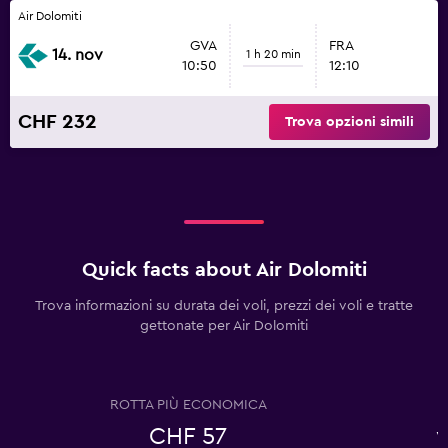
Air Dolomiti
GVA
FRA
14. nov
1 h 20 min
10:50
12:10
CHF 232
Trova opzioni simili
Quick facts about Air Dolomiti
Trova informazioni su durata dei voli, prezzi dei voli e tratte
gettonate per Air Dolomiti
ROTTA PIÙ ECONOMICA
CHF 57
v