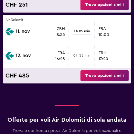
CHF 251
Trova opzioni simili
Air Dolomiti
ZRH
FRA
11. nov
1 h 05 min
8:55
10:00
FRA
ZRH
12. nov
0 h 55 min
16:25
17:20
CHF 485
Trova opzioni simili
Offerte per voli Air Dolomiti di sola andata
Trova e confronta i prezzi Air Dolomiti per voli nazionali e