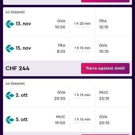
Air Dolomiti
GVA
FRA
13. nov
1 h 20 min
10:50
12:10
FRA
GVA
15. nov
1 h 15 min
8:55
10:10
CHF 244
Trova opzioni simili
Air Dolomiti
GVA
MUC
2. ott
1 h 15 min
20:55
22:10
MUC
GVA
5. ott
1 h 15 min
19:00
20:15