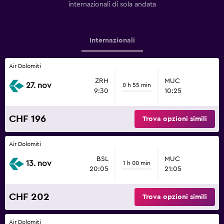
internazionali di sola andata
Internazionali
Air Dolomiti
ZRH
MUC
27. nov
0 h 55 min
9:30
10:25
CHF 196
Trova opzioni simili
Air Dolomiti
BSL
MUC
13. nov
1 h 00 min
20:05
21:05
CHF 202
Trova opzioni simili
Air Dolomiti