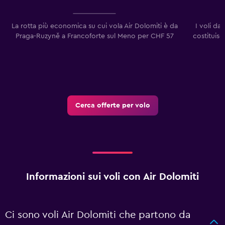
La rotta più economica su cui vola Air Dolomiti è da
I voli da
Praga-Ruzyně a Francoforte sul Meno per CHF 57
costituisc
Cerca offerte per volo
Informazioni sui voli con Air Dolomiti
Ci sono voli Air Dolomiti che partono da