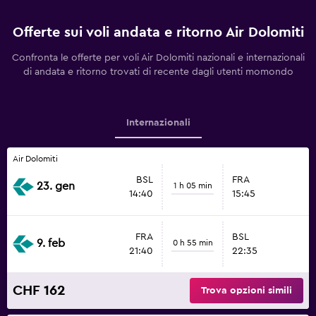
Offerte sui voli andata e ritorno Air Dolomiti
Confronta le offerte per voli Air Dolomiti nazionali e internazionali
di andata e ritorno trovati di recente dagli utenti momondo
Internazionali
Air Dolomiti
BSL
FRA
23. gen
1 h 05 min
14:40
15:45
FRA
BSL
9. feb
0 h 55 min
21:40
22:35
CHF 162
Trova opzioni simili