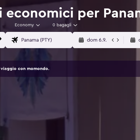
i economici per Pana
Economy
0 bagagli
dom 6.9.
 di viaggio con momondo.