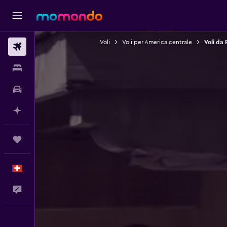
Voli
Voli per America centrale
Voli da
Voli
Soggiorni
Noleggio auto
Fai piani con l'AI
Trips
Italiano
Commenti