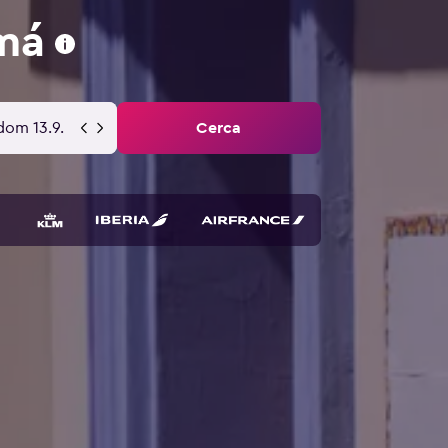
má
dom 13.9.
Cerca