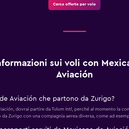
Cerca offerte per volo
nformazioni sui voli con Mexi
Aviación
 de Aviación che partono da Zurigo?
ación, dovrai partire da Tulum Intl, perché al momento la com
olo da Zurigo con una compagnia aerea diversa, come ad esem