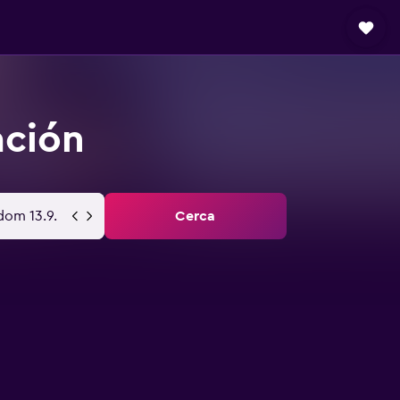
ación
dom 13.9.
Cerca