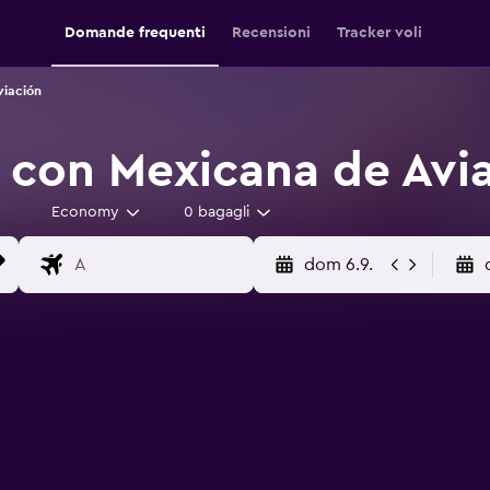
Domande frequenti
Recensioni
Tracker voli
viación
i con Mexicana de Avi
Economy
0 bagagli
dom 6.9.