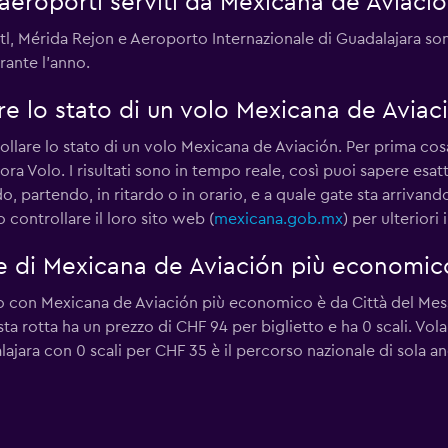
i aeroporti serviti da Mexicana de Aviaci
ntl, Mérida Rejon e Aeroporto Internazionale di Guadalajara so
ante l'anno.
e lo stato di un volo Mexicana de Aviac
llare lo stato di un volo Mexicana de Aviación. Per prima cosa
tora Volo. I risultati sono in tempo reale, così puoi sapere es
o, partendo, in ritardo o in orario, e a quale gate sta arriva
 controllare il loro sito web (
mexicana.gob.mx
) per ulteriori
le di Mexicana de Aviación più economic
rno con Mexicana de Aviación più economico è da Città del Mes
ta rotta ha un prezzo di CHF 94 per biglietto e ha 0 scali. Vola
lajara con 0 scali per CHF 35 è il percorso nazionale di sola