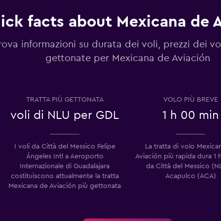
ick facts about Mexicana de 
rova informazioni su durata dei voli, prezzi dei vol
gettonate per Mexicana de Aviación
TRATTA PIÙ GETTONATA
VOLO PIÙ BREVE
voli di NLU per GDL
1 h 00 min
I voli da Città del Messico Felipe
La tratta di volo Mexica
Ángeles Intl a Aeroporto
Aviación più rapida dura 1 
Internazionale di Guadalajara
da Città del Messico (N
costituiscono attualmente la tratta
Acapulco (ACA)
Mexicana de Aviación più gettonata