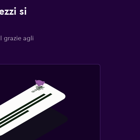
zzi si
l grazie agli