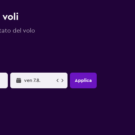
 voli
tato del volo
YYYY-MM-DD
Applica