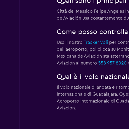
Quali sono i principal
Città del Messico Felipe Ángeles I
de Aviación usa costantemente dur
Come posso controllar
Usa il nostro
Tracker Voli
per contro
dell'aeroporto, poi clicca su Moni
Mexicana de Aviación sta atterrand
Aviación al numero
558 957 8020
o
Qual è il volo naziona
Il volo nazionale di andata e rito
Internazionale di Guadalajara. Ques
Aeroporto Internazionale di Guada
Aviación.