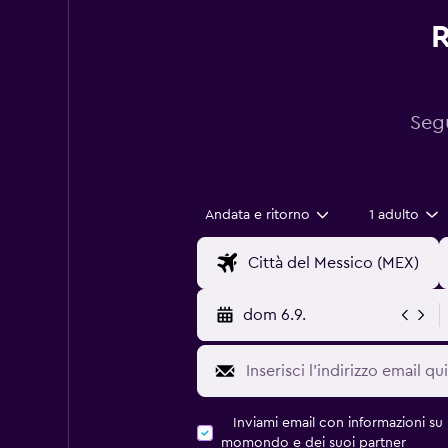
R
Segu
Andata e ritorno
1 adulto
dom 6.9.
Inviami email con informazioni su p
momondo e dei suoi partner