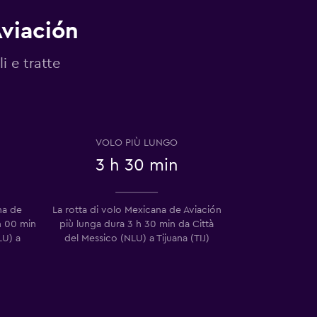
Aviación
i e tratte
VOLO PIÙ LUNGO
3 h 30 min
na de
La rotta di volo Mexicana de Aviación
h 00 min
più lunga dura 3 h 30 min da Città
LU) a
del Messico (NLU) a Tijuana (TIJ)