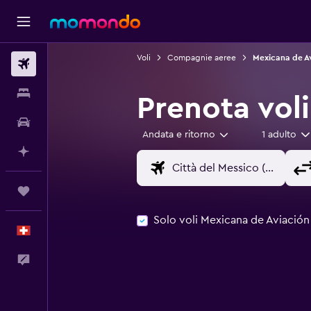
Voli
Compagnie aeree
Mexicana de A
Voli
Soggiorni
Prenota vol
Noleggio auto
Andata e ritorno
1 adulto
Fai piani con l'AI
Trips
Solo voli Mexicana de Aviación
Italiano
Commenti