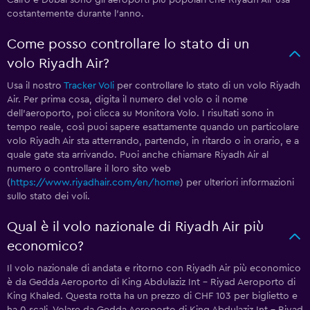
Cairo e Dubai sono gli aeroporti più popolari che Riyadh Air usa
costantemente durante l'anno.
Come posso controllare lo stato di un
volo Riyadh Air?
Usa il nostro
Tracker Voli
per controllare lo stato di un volo Riyadh
Air. Per prima cosa, digita il numero del volo o il nome
dell'aeroporto, poi clicca su Monitora Volo. I risultati sono in
tempo reale, così puoi sapere esattamente quando un particolare
volo Riyadh Air sta atterrando, partendo, in ritardo o in orario, e a
quale gate sta arrivando. Puoi anche chiamare Riyadh Air al
numero
o controllare il loro sito web
(
https://www.riyadhair.com/en/home
) per ulteriori informazioni
sullo stato dei voli.
Qual è il volo nazionale di Riyadh Air più
economico?
Il volo nazionale di andata e ritorno con Riyadh Air più economico
è da Gedda Aeroporto di King Abdulaziz Int - Riyad Aeroporto di
King Khaled. Questa rotta ha un prezzo di CHF 103 per biglietto e