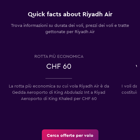
Quick facts about Riyadh Air
Trova informazioni su durata dei voli, prezzi dei voli e tratte
gettonate per Riyadh Air
ROTTA PIÙ ECONOMICA
CHF 60
v
La rotta più economica su cui vola Riyadh Air è da
I voli da
Gedda Aeroporto di King Abdulaziz Int a Riyad
costituis
Aeroporto di King Khaled per CHF 60
Cerca offerte per volo