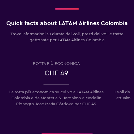
Quick facts about LATAM Airlines Colombia
Trova informazioni su durata dei voli, prezzi dei voli e tratte
gettonate per LATAM Airlines Colombia
ROTTA PIÙ ECONOMICA
CHF 49
La rotta più economica su cui vola LATAM Airlines
I voli da
Colombia è da Montería S. Jeronimo a Medellín
attualmen
Rionegro-José María Córdova per CHF 49