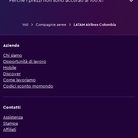
Perché i prezzi non sono accurati al 100%?
Voli
Compagnie aeree
LATAM Airlines Colombia
Azienda
Chi siamo
Opportunità di lavoro
Mobile
Discover
Come lavoriamo
Codici sconto momondo
Contatti
Assistenza
Stampa
Affiliati