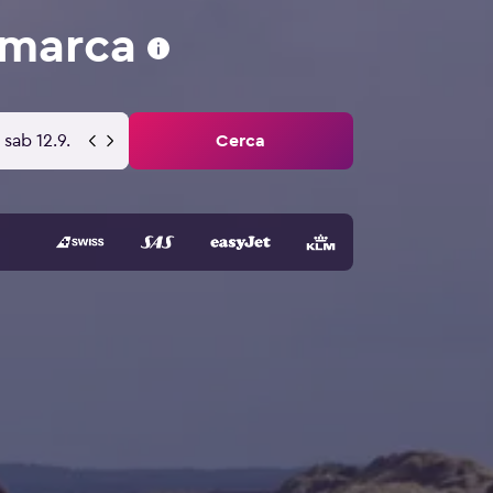
imarca
sab 12.9.
Cerca