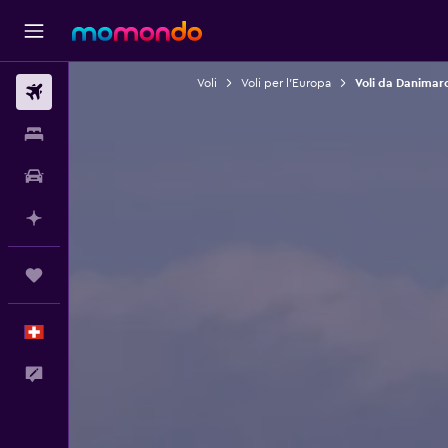
Voli
Voli per l'Europa
Voli da Danimar
Voli
Soggiorni
Noleggio auto
Fai piani con l'AI
Trips
Italiano
Commenti