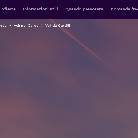
 offerte
Informazioni utili
Quando prenotare
Domande fre
nito
Voli per Galles
Voli da Cardiff