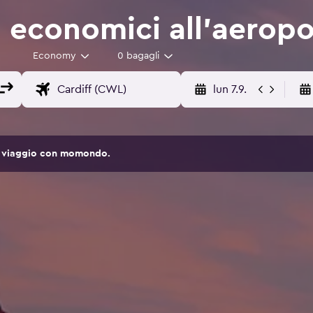
 economici all'aeropo
Economy
0 bagagli
lun 7.9.
 di viaggio con momondo.