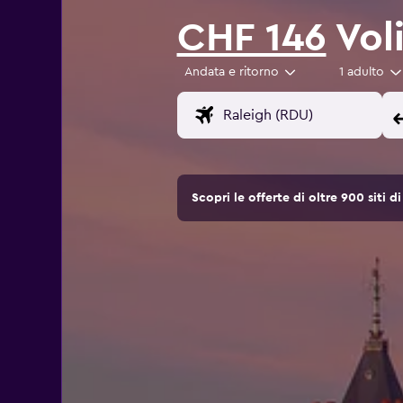
CHF 146
Voli
Andata e ritorno
1 adulto
Scopri le offerte di oltre 900 siti