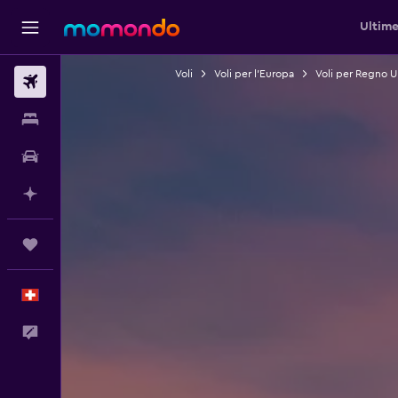
Ultime
Voli
Voli per l'Europa
Voli per Regno U
Voli
Soggiorni
Noleggio auto
Fai piani con l'AI
Trips
Italiano
Commenti