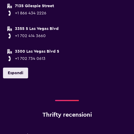
7135 Gilespie Street
+1 866 434 2226
3355 S Las Vegas Blvd
+1 702 414 3660
3300 Las Vegas Blvd S
+1 702 734 0613
Espandi
Thrifty recensioni