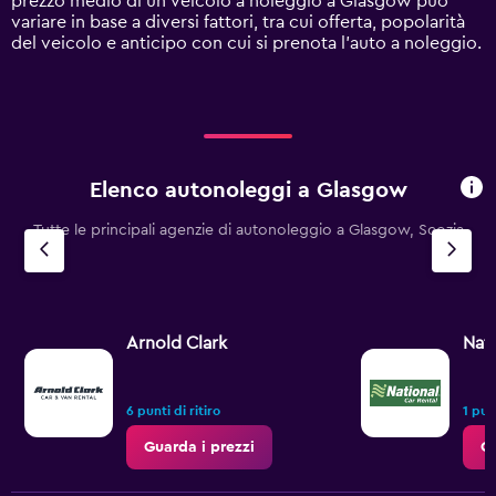
prezzo medio di un veicolo a noleggio a Glasgow può
displaying
variare in base a diversi fattori, tra cui offerta, popolarità
values.
del veicolo e anticipo con cui si prenota l'auto a noleggio.
Range:
0
to
75.
Elenco autonoleggi a Glasgow
Tutte le principali agenzie di autonoleggio a Glasgow, Scozia
Arnold Clark
Nati
6 punti di ritiro
1 pun
Guarda i prezzi
Gu