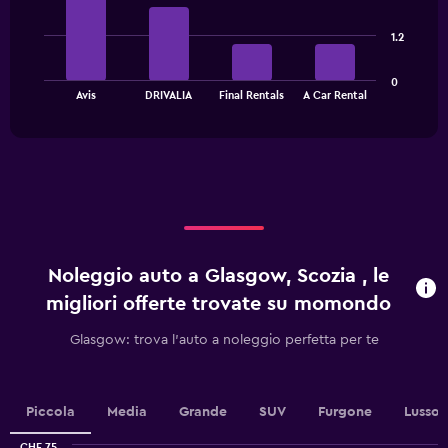
1
4
bars.
Y
1.2
axis
The
displaying
0
chart
values.
End
Avis
DRIVALIA
Final Rentals
A Car Rental
of
has
Range:
interactive
1
0
chart
X
to
axis
36.
displaying
categories.
Range:
4
categories.
Noleggio auto a Glasgow, Scozia , le
The
chart
migliori offerte trovate su momondo
has
1
Glasgow: trova l'auto a noleggio perfetta per te
Y
axis
displaying
values.
Piccola
Media
Grande
SUV
Furgone
Lusso
Range:
CHF 75