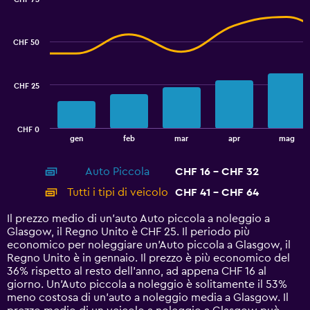
0
Combination
to
Chart
graphic.
chart
3.6.
with
CHF 50
2
data
series.
CHF 25
The
chart
has
CHF 0
1
End
gen
feb
mar
apr
mag
of
X
interactive
axis
chart
Auto Piccola
CHF 16 - CHF 32
displaying
categories.
Tutti i tipi di veicolo
CHF 41 - CHF 64
Range:
14
Il prezzo medio di un'auto Auto piccola a noleggio a
categories.
Glasgow, il Regno Unito è CHF 25. Il periodo più
The
economico per noleggiare un'Auto piccola a Glasgow, il
chart
Regno Unito è in gennaio. Il prezzo è più economico del
has
36% rispetto al resto dell'anno, ad appena CHF 16 al
1
giorno. Un'Auto piccola a noleggio è solitamente il 53%
Y
meno costosa di un'auto a noleggio media a Glasgow. Il
axis