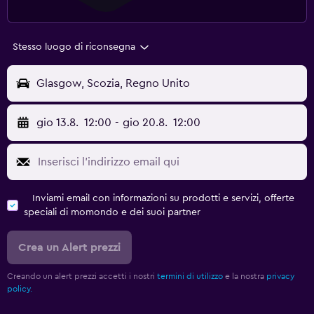
Stesso luogo di riconsegna
Glasgow, Scozia, Regno Unito
gio 13.8.
12:00
-
gio 20.8.
12:00
Inviami email con informazioni su prodotti e servizi, offerte
speciali di momondo e dei suoi partner
Crea un Alert prezzi
Creando un alert prezzi accetti i nostri
termini di utilizzo
e la nostra
privacy
policy.