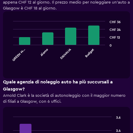
appena CHF 12 al giorno. Il prezzo medio per noleggiare un'auto a
Glasgow è CHF 18 al giorno.
CHF 36
Bar
Chart
CHF 24
graphic.
chart
with
CHF 12
4
0
bars.
DRIVALIA
GREEN M…
Alamo
Budget
The
chart
End
of
has
interactive
1
chart
X
Quale agenzia di noleggio auto ha più succursali a
axis
Glasgow?
displaying
Arnold Clark è la società di autonoleggio con il maggior numero
categories.
di filiali a Glasgow, con 6 uffici.
Range:
4
categories.
3.6
The
Bar
Chart
chart
graphic.
chart
has
2.4
with