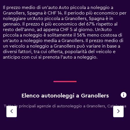
14
Il prezzo medio di un'auto Auto piccola a noleggio a
categories.
Granollers, Spagna è CHF 14. Il periodo più economico per
The
noleggiare un'Auto piccola a Granollers, Spagna è in
chart
gennaio. Il prezzo è più economico del 67% rispetto al
has
resto dell'anno, ad appena CHF 5 al giorno. Un'Auto
1
piccola a noleggio è solitamente il 56% meno costosa di
Y
un'auto a noleggio media a Granollers. Il prezzo medio di
axis
un veicolo a noleggio a Granollers può variare in base a
displaying
diversi fattori, tra cui offerta, popolarità del veicolo e
values.
anticipo con cui si prenota l'auto a noleggio.
Range:
0
to
60.
Elenco autonoleggi a Granollers
Tutte le principali agenzie di autonoleggio a Granollers, Catalogna