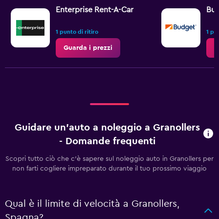
Enterprise Rent-A-Car
Bu
1 punto di ritiro
1 pun
Guarda i prezzi
G
Guidare un'auto a noleggio a Granollers
- Domande frequenti
Scopri tutto ciò che c'è sapere sul noleggio auto in Granollers per
non farti cogliere impreparato durante il tuo prossimo viaggio
Qual è il limite di velocità a Granollers,
Spagna?