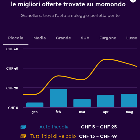
chart
le migliori offerte trovate su momondo
has
1
Granollers: trova l'auto a noleggio perfetta per te
Y
axis
displaying
values.
Piccola
Media
Grande
SUV
Furgone
Lusso
Range:
0
CHF 60
Combination
to
Chart
graphic.
chart
36.
with
CHF 40
2
data
series.
CHF 20
The
chart
has
CHF 0
1
End
gen
feb
mar
apr
mag
of
X
interactive
axis
chart
Auto Piccola
CHF 5 - CHF 25
displaying
categories.
Tutti i tipi di veicolo
CHF 13 - CHF 49
Range: