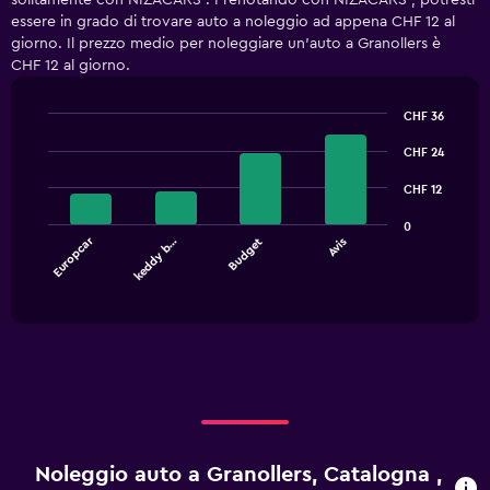
solitamente con NIZACARS . Prenotando con NIZACARS , potresti
essere in grado di trovare auto a noleggio ad appena CHF 12 al
giorno. Il prezzo medio per noleggiare un'auto a Granollers è
CHF 12 al giorno.
CHF 36
Bar
Chart
graphic.
chart
CHF 24
with
4
CHF 12
bars.
0
Europcar
keddy b…
Budget
Avis
The
chart
End
of
has
interactive
1
chart
X
axis
displaying
categories.
Range:
4
categories.
Noleggio auto a Granollers, Catalogna ,
The