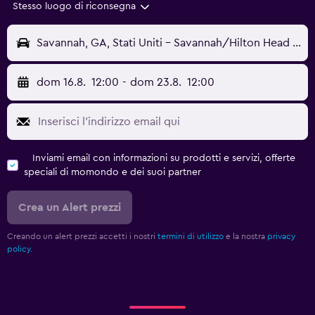
Stesso luogo di riconsegna
Savannah, GA, Stati Uniti - Savannah/Hilton Head (SAV)
dom 16.8.
12:00
-
dom 23.8.
12:00
Inviami email con informazioni su prodotti e servizi, offerte
speciali di momondo e dei suoi partner
Crea un Alert prezzi
Creando un alert prezzi accetti i nostri
termini di utilizzo
e la nostra
privacy
policy.