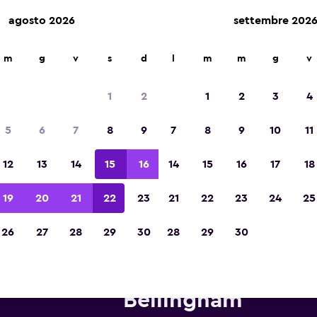
agosto 2026
settembre 202
m
g
v
s
d
l
m
m
g
v
Vincintrice del premio Migliore App di Viagg
d'Europa 2023
1
2
1
2
3
4
5
6
7
8
9
7
8
9
10
11
12
13
14
15
16
14
15
16
17
18
19
20
21
22
23
21
22
23
24
25
26
27
28
29
30
28
29
30
onoleggi Budget in zona Aero
Bellingham