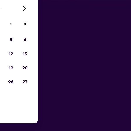
6
s
d
io
5
6
12
13
19
20
26
27
porto di