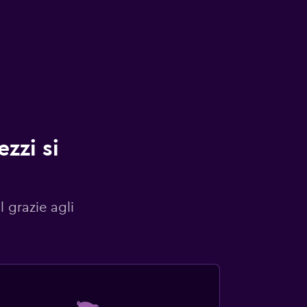
zzi si
l grazie agli