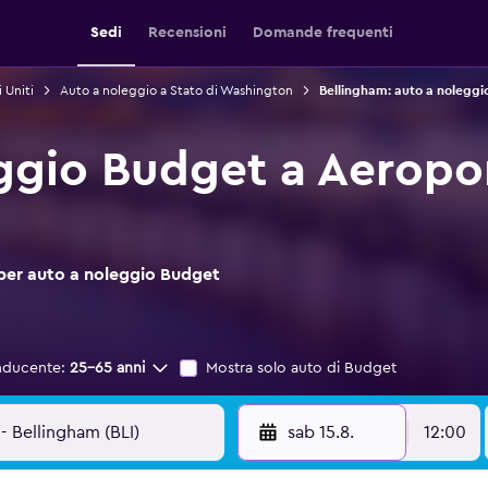
Sedi
Recensioni
Domande frequenti
 Uniti
Auto a noleggio a Stato di Washington
Bellingham: auto a noleggi
ggio Budget a Aeropo
 per auto a noleggio Budget
nducente:
25-65 anni
Mostra solo auto di Budget
sab 15.8.
12:00