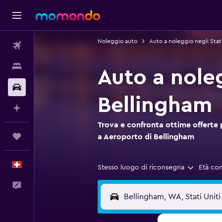
Noleggio auto
Auto a noleggio negli Stati
Voli
Soggiorni
Auto a nole
Noleggio auto
Bellingham
Fai piani con l'AI
Trova e confronta ottime offerte
Trips
a Aeroporto di Bellingham
Italiano
Stesso luogo di riconsegna
Età co
Commenti