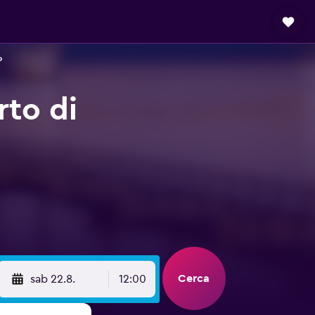
o
rto di
Cerca
sab 22.8.
12:00