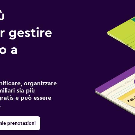
ù
r gestire
io a
ificare, organizzare
liari sia più
gratis e può essere
.
mie prenotazioni