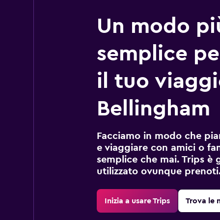
Un modo pi
semplice pe
il tuo viagg
Bellingham
Facciamo in modo che pian
e viaggiare con amici o fami
semplice che mai. Trips è 
utilizzato ovunque prenoti
Inizia a usare Trips
Trova le 