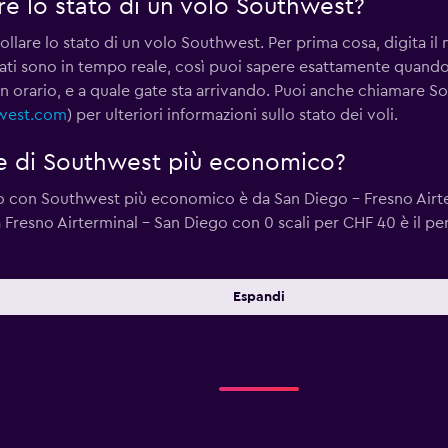
e lo stato di un volo Southwest?
llare lo stato di un volo Southwest. Per prima cosa, digita il
ultati sono in tempo reale, così puoi sapere esattamente quand
 in orario, e a quale gate sta arrivando. Puoi anche chiamare
west.com
) per ulteriori informazioni sullo stato dei voli.
ale di Southwest più economico?
rno con Southwest più economico è da San Diego - Fresno Airt
da Fresno Airterminal - San Diego con 0 scali per CHF 40 è il pe
Espandi