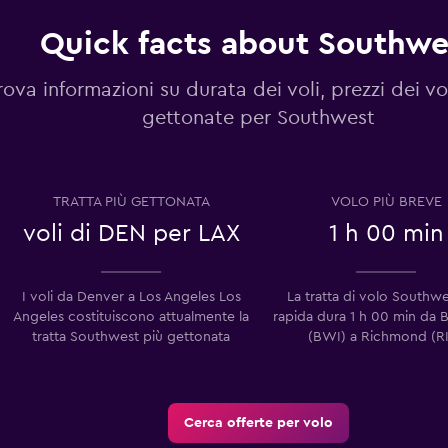
Quick facts about Southwe
rova informazioni su durata dei voli, prezzi dei vol
gettonate per Southwest
TRATTA PIÙ GETTONATA
VOLO PIÙ BREVE
voli di DEN per LAX
1 h 00 min
I voli da Denver a Los Angeles Los
La tratta di volo Southwe
Angeles costituiscono attualmente la
rapida dura 1 h 00 min da B
tratta Southwest più gettonata
(BWI) a Richmond (R
Cerca offerte per volo