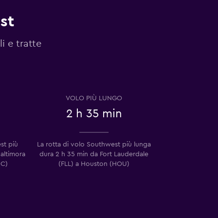
st
i e tratte
VOLO PIÙ LUNGO
2 h 35 min
st più
La rotta di volo Southwest più lunga
altimora
dura 2 h 35 min da Fort Lauderdale
IC)
(FLL) a Houston (HOU)