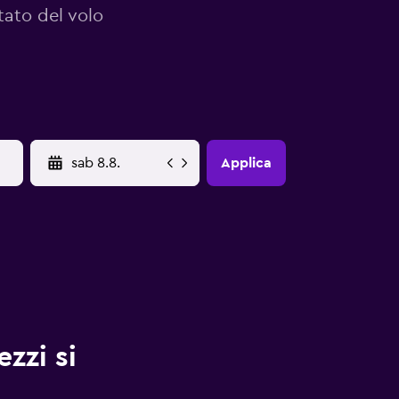
tato del volo
YYYY-MM-DD
Applica
zzi si