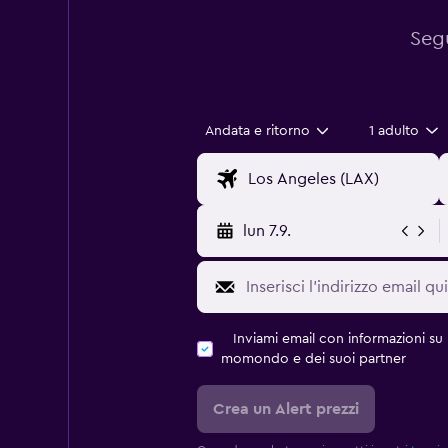
Segu
Andata e ritorno
1 adulto
lun 7.9.
Inviami email con informazioni su p
momondo e dei suoi partner
Crea un Alert prezzi