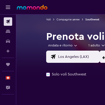
Voli
Compagnie aeree
Southwest
Voli
Soggiorni
Prenota vol
Noleggio auto
Andata e ritorno
1 adulto
Fai piani con l'AI
Trips
Solo voli Southwest
Italiano
Commenti