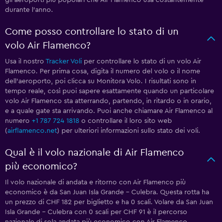
gli aeroporti più popolari che Air Flamenco usa costantemente
durante l'anno.
Come posso controllare lo stato di un
volo Air Flamenco?
Usa il nostro
Tracker Voli
per controllare lo stato di un volo Air
Flamenco. Per prima cosa, digita il numero del volo o il nome
dell'aeroporto, poi clicca su Monitora Volo. I risultati sono in
tempo reale, così puoi sapere esattamente quando un particolare
volo Air Flamenco sta atterrando, partendo, in ritardo o in orario,
e a quale gate sta arrivando. Puoi anche chiamare Air Flamenco al
numero
+1 787 724 1818
o controllare il loro sito web
(
airflamenco.net
) per ulteriori informazioni sullo stato dei voli.
Qual è il volo nazionale di Air Flamenco
più economico?
Il volo nazionale di andata e ritorno con Air Flamenco più
economico è da San Juan Isla Grande - Culebra. Questa rotta ha
un prezzo di CHF 182 per biglietto e ha 0 scali. Volare da San Juan
Isla Grande - Culebra con 0 scali per CHF 91 è il percorso