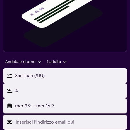
Andata e ritorno
1 adulto
San Juan (SJU)
A
mer 9.9.
-
mer 16.9.