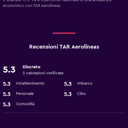
0 scali per CHF 94 è il percorso nazionale di sola andata più
economico con TAR Aerolíneas.
Recensioni TAR Aerolíneas
Discreto
5.3
3 valutazioni verificate
5.3
5.3
Intrattenimento
Imbarco
5.3
5.3
Personale
Cibo
5.3
Comodità