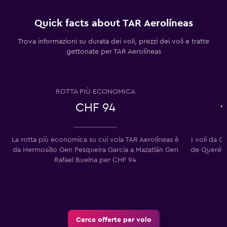
Quick facts about TAR Aerolíneas
Trova informazioni su durata dei voli, prezzi dei voli e tratte
gettonate per TAR Aerolíneas
ROTTA PIÙ ECONOMICA
CHF 94
v
La rotta più economica su cui vola TAR Aerolíneas è
I voli da 
da Hermosillo Gen Pesqueira Garcia a Mazatlán Gen
de Querétar
Rafael Buelna per CHF 94
Cerca offerte per volo