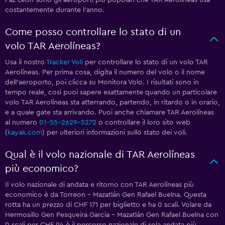
Paz Leon sono gli aeroporti più popolari che TAR Aerolíneas usa
costantemente durante l'anno.
Come posso controllare lo stato di un
volo TAR Aerolíneas?
Usa il nostro
Tracker Voli
per controllare lo stato di un volo TAR
Aerolíneas. Per prima cosa, digita il numero del volo o il nome
dell'aeroporto, poi clicca su Monitora Volo. I risultati sono in
tempo reale, così puoi sapere esattamente quando un particolare
volo TAR Aerolíneas sta atterrando, partendo, in ritardo o in orario,
e a quale gate sta arrivando. Puoi anche chiamare TAR Aerolíneas
al numero
01-55-2629-5272
o controllare il loro sito web
(
kayak.com
) per ulteriori informazioni sullo stato dei voli.
Qual è il volo nazionale di TAR Aerolíneas
più economico?
Il volo nazionale di andata e ritorno con TAR Aerolíneas più
economico è da Torreon - Mazatlán Gen Rafael Buelna. Questa
rotta ha un prezzo di CHF 171 per biglietto e ha 0 scali. Volare da
Hermosillo Gen Pesqueira Garcia - Mazatlán Gen Rafael Buelna con