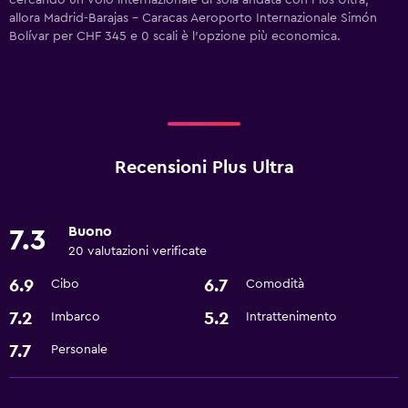
cercando un volo internazionale di sola andata con Plus Ultra,
allora Madrid-Barajas - Caracas Aeroporto Internazionale Simón
Bolívar per CHF 345 e 0 scali è l'opzione più economica.
Recensioni Plus Ultra
Buono
7.3
20 valutazioni verificate
6.9
6.7
Cibo
Comodità
7.2
5.2
Imbarco
Intrattenimento
7.7
Personale