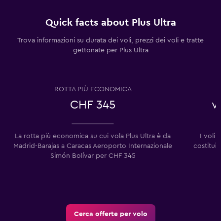
Quick facts about Plus Ultra
Trova informazioni su durata dei voli, prezzi dei voli e tratte
gettonate per Plus Ultra
ROTTA PIÙ ECONOMICA
CHF 345
v
La rotta più economica su cui vola Plus Ultra è da
I voli
Madrid-Barajas a Caracas Aeroporto Internazionale
costituis
Simón Bolívar per CHF 345
Cerca offerte per volo