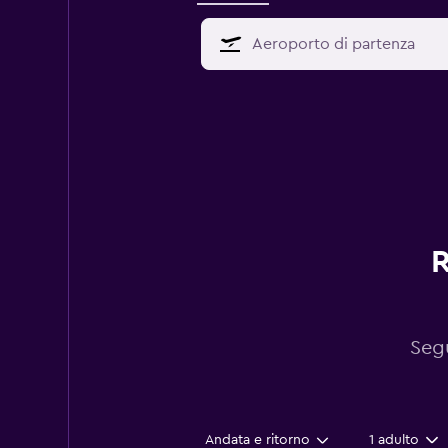
R
Segu
Andata e ritorno
1 adulto