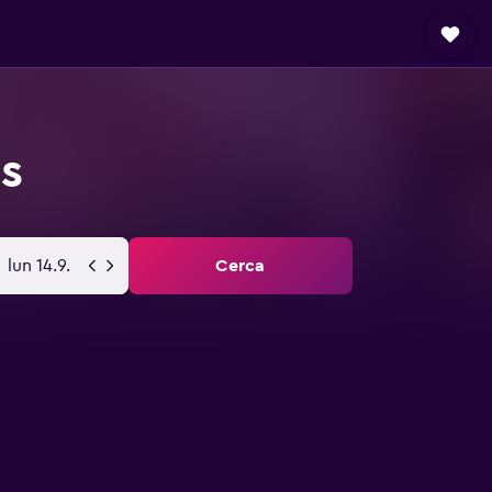
s
lun 14.9.
Cerca