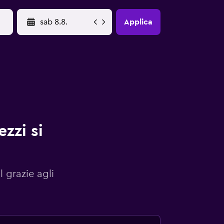
YYYY-MM-DD
Applica
zzi si
l grazie agli