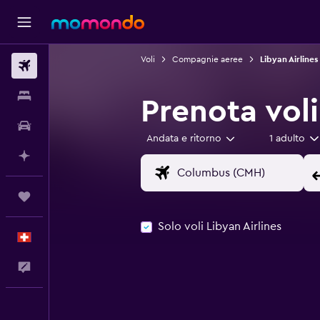
Voli
Compagnie aeree
Libyan Airlines
Voli
Soggiorni
Prenota voli
Noleggio auto
Andata e ritorno
1 adulto
Fai piani con l'AI
Trips
Solo voli Libyan Airlines
Italiano
Commenti