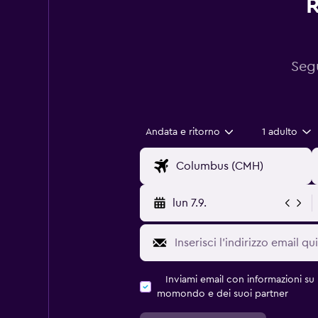
R
Segu
Andata e ritorno
1 adulto
lun 7.9.
Inviami email con informazioni su p
momondo e dei suoi partner