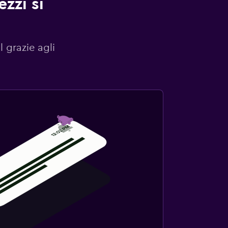
zzi si
l grazie agli