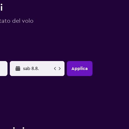
i
tato del volo
YYYY-MM-DD
Applica