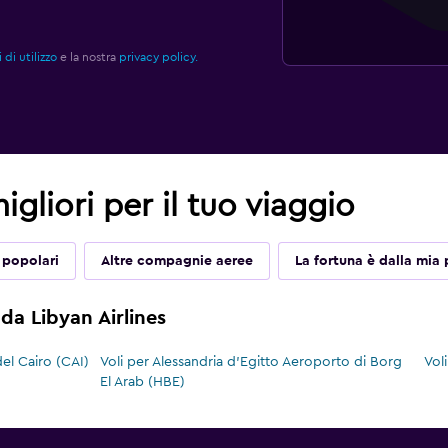
 di utilizzo
e la nostra
privacy policy.
migliori per il tuo viaggio
 popolari
Altre compagnie aeree
La fortuna è dalla mia 
 da Libyan Airlines
el Cairo (CAI)
Voli per Alessandria d'Egitto Aeroporto di Borg
Vol
El Arab (HBE)