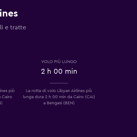
ines
i e tratte
VOLO PIÙ LUNGO
2 h 00 min
lines più
La rotta di volo Libyan Airlines più
a Cairo
lunga dura 2 h 00 min da Cairo (CAI)
N)
a Bengasi (BEN)