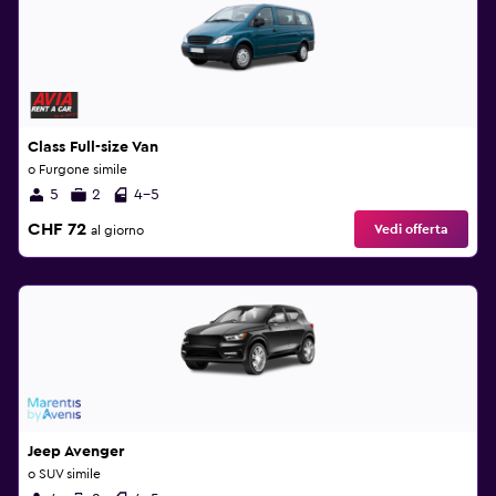
Class Full-size Van
o Furgone simile
5
2
4-5
CHF 72
Vedi offerta
al giorno
Jeep Avenger
o SUV simile