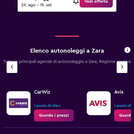
Vedi offerta
29. ago - 19. set
Elenco autonoleggi a Zara
Tutte le principali agenzie di autonoleggio a Zara, Regione zaratina
CarWiz
Avis
1 punto di ritiro
1 punto di r
Guarda i prezzi
Guarda 