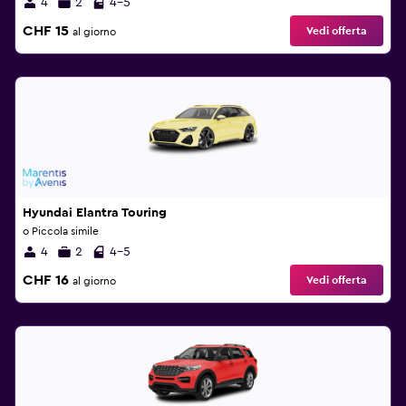
4
2
4-5
CHF 15
Vedi offerta
al giorno
Hyundai Elantra Touring
o Piccola simile
4
2
4-5
CHF 16
Vedi offerta
al giorno