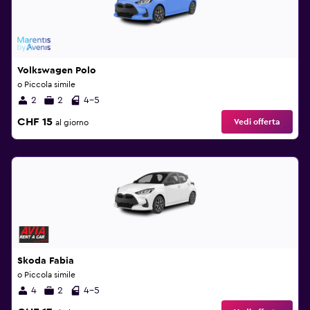
Volkswagen Polo
o Piccola simile
2
2
4-5
CHF 15
Vedi offerta
al giorno
Skoda Fabia
o Piccola simile
4
2
4-5