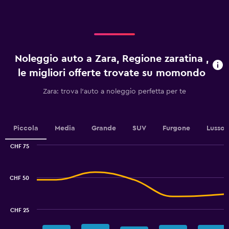
axis
displaying
categories.
Range:
4
categories.
Noleggio auto a Zara, Regione zaratina ,
The
chart
le migliori offerte trovate su momondo
has
1
Zara: trova l'auto a noleggio perfetta per te
Y
axis
displaying
values.
Piccola
Media
Grande
SUV
Furgone
Lusso
Range:
0
CHF 75
Combination
to
Chart
graphic.
chart
30.
with
CHF 50
2
data
series.
CHF 25
The
chart