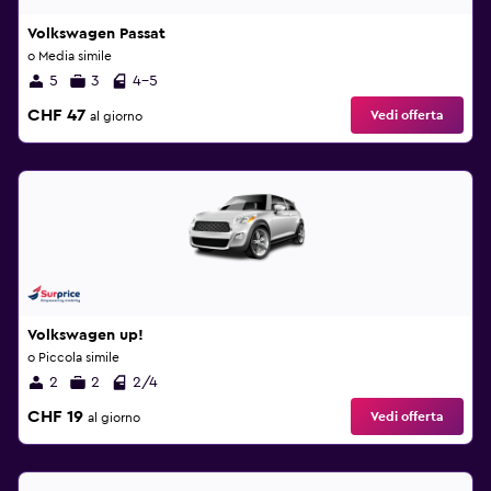
Volkswagen Passat
o Media simile
5
3
4-5
CHF 47
Vedi offerta
al giorno
Volkswagen up!
o Piccola simile
2
2
2/4
CHF 19
Vedi offerta
al giorno