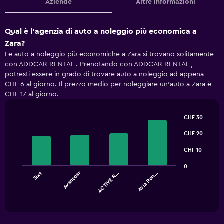
Aziende
Altre informazioni
Qual è l'agenzia di auto a noleggio più economica a
Zara?
Le auto a noleggio più economiche a Zara si trovano solitamente
con ADDCAR RENTAL . Prenotando con ADDCAR RENTAL ,
potresti essere in grado di trovare auto a noleggio ad appena
CHF 6 al giorno. Il prezzo medio per noleggiare un'auto a Zara è
CHF 17 al giorno.
CHF 30
Bar
Chart
graphic.
CHF 20
chart
with
4
CHF 10
bars.
0
Avantcar
Sixt
ACTIVE R…
Avia Ren…
The
chart
End
of
has
interactive
1
chart
X