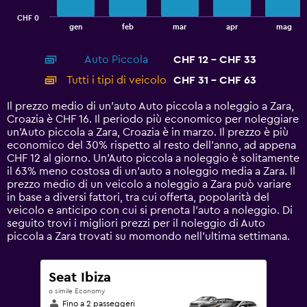
has
CHF 0
1
End
gen
feb
mar
apr
mag
of
X
interactive
axis
chart
Auto Piccola
CHF 12 - CHF 33
displaying
categories.
Tutti i tipi di veicolo
CHF 31 - CHF 63
Range:
14
Il prezzo medio di un'auto Auto piccola a noleggio a Zara,
categories.
Croazia è CHF 16. Il periodo più economico per noleggiare
The
un'Auto piccola a Zara, Croazia è in marzo. Il prezzo è più
chart
economico del 30% rispetto al resto dell'anno, ad appena
has
CHF 12 al giorno. Un'Auto piccola a noleggio è solitamente
1
il 63% meno costosa di un'auto a noleggio media a Zara. Il
Y
prezzo medio di un veicolo a noleggio a Zara può variare
axis
in base a diversi fattori, tra cui offerta, popolarità del
displaying
veicolo e anticipo con cui si prenota l'auto a noleggio. Di
values.
seguito trovi i migliori prezzi per il noleggio di Auto
Range:
piccola a Zara trovati su momondo nell'ultima settimana.
0
to
75.
Seat Ibiza
o simile Economy
Fino a 2 passeggeri