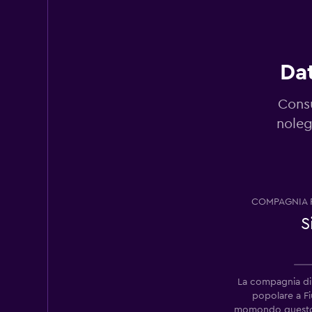
3 punti di ritiro
Dat
Nova
Consu
1 punto di ritiro
noleg
diRENT
COMPAGNIA 
1 punto di ritiro
S
Right Cars
La compagnia di
1 punto di ritiro
popolare a F
momondo questo m