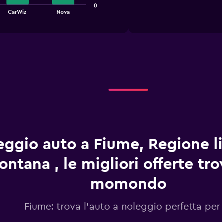
1
chart
0
X
CarWiz
Nova
axis
displaying
categories.
Range:
4
categories.
The
chart
has
1
Y
axis
displaying
eggio auto a Fiume, Regione l
values.
Range:
ntana , le migliori offerte tro
0
to
momondo
3.6.
Fiume: trova l'auto a noleggio perfetta per