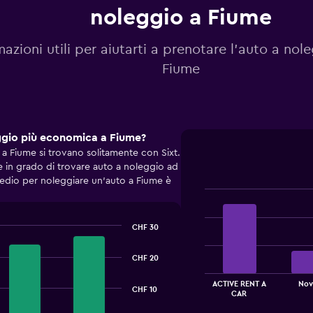
noleggio a Fiume
mazioni utili per aiutarti a prenotare l'auto a nol
Fiume
eggio più economica a Fiume?
 Fiume si trovano solitamente con Sixt.
e in grado di trovare auto a noleggio ad
edio per noleggiare un'auto a Fiume è
Bar
Chart
graphic.
chart
with
CHF 30
4
bars.
CHF 20
The
ACTIVE RENT A
Nov
chart
CHF 10
End
CAR
of
has
interactive