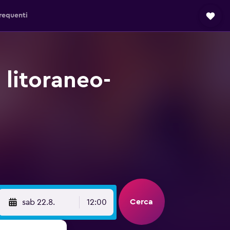
requenti
 litoraneo-
Cerca
sab 22.8.
12:00