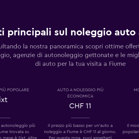
Guarda i prezzi
i principali sul noleggio auto
Guarda i prezzi
ltando la nostra panoramica scopri ottime offer
gio, agenzie di autonoleggio gettonate e le migl
di auto per la tua visita a Fiume
Guarda i prezzi
PIÙ POPOLARE
AUTO A NOLEGGIO PIÙ
MO
ECONOMICA
ixt
CHF 11
Guarda i prezzi
 autonoleggio più
Il prezzo più basso per un'auto a
Il mod
iume trovata su
noleggio a Fiume è CHF 11 al giorno.
popolare
ese è Sixt. Altre
Per questa zona, puoi aspettarti