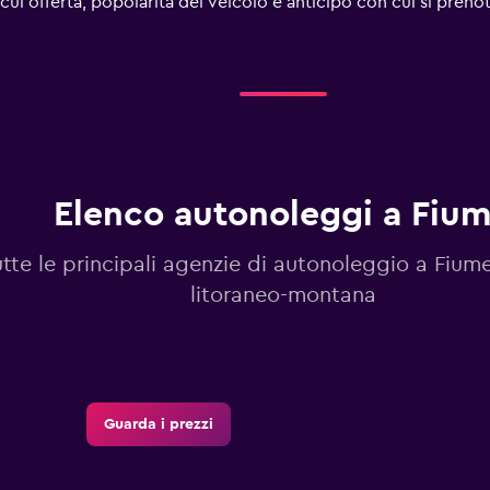
ra cui offerta, popolarità del veicolo e anticipo con cui si preno
Elenco autonoleggi a Fiu
tte le principali agenzie di autonoleggio a Fium
litoraneo-montana
Guarda i prezzi