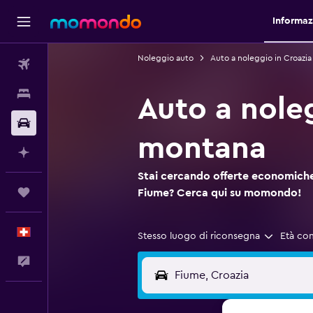
Informazi
Noleggio auto
Auto a noleggio in Croazia
Voli
Soggiorni
Auto a nole
Noleggio auto
montana
Fai piani con l'AI
Stai cercando offerte economiche
Trips
Fiume? Cerca qui su momondo!
Italiano
Stesso luogo di riconsegna
Età co
Commenti