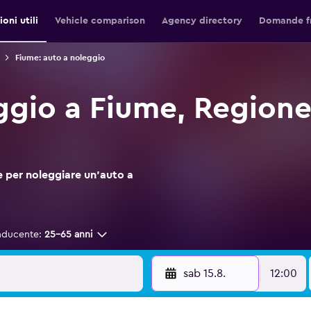
oni utili
Vehicle comparison
Agency directory
Domande f
Fiume: auto a noleggio
ggio a Fiume, Regione
 per noleggiare un'auto a
nducente:
25-65 anni
sab 15.8.
12:00