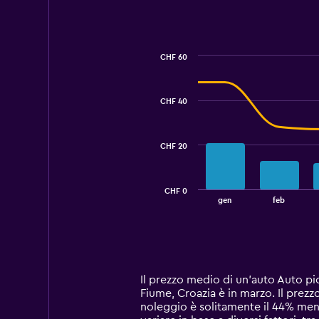
CHF 60
Combination
Chart
graphic.
chart
with
CHF 40
2
data
series.
CHF 20
The
chart
has
CHF 0
1
End
gen
feb
of
X
interactive
axis
chart
displaying
categories.
Range:
14
Il prezzo medio di un'auto Auto pi
categories.
Fiume, Croazia è in marzo. Il prez
The
noleggio è solitamente il 44% men
chart