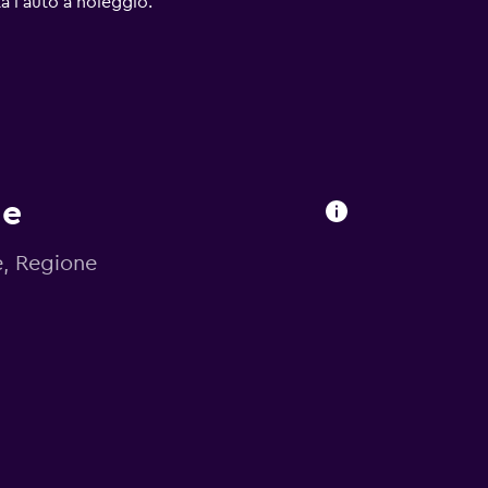
ta l'auto a noleggio.
me
e, Regione