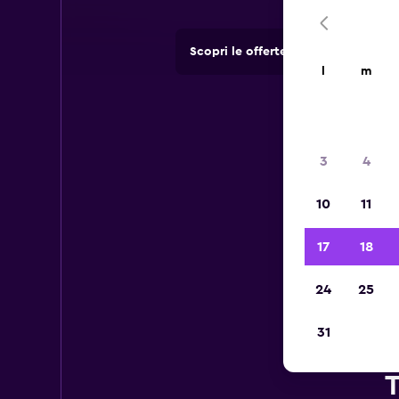
Scopri le offerte di agenzie di no
l
m
3
4
10
11
17
18
24
25
31
T