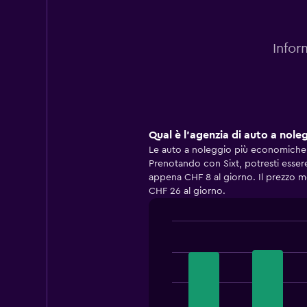
Infor
Qual è l'agenzia di auto a nol
Le auto a noleggio più economiche a
Prenotando con Sixt, potresti esser
appena CHF 8 al giorno. Il prezzo m
CHF 26 al giorno.
Bar
Chart
graphic.
chart
with
4
bars.
The