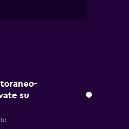
itoraneo-
vate su
 te