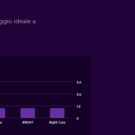
eggio ideale a
3.6
2.4
1.2
0
a
diRENT
Right Cars