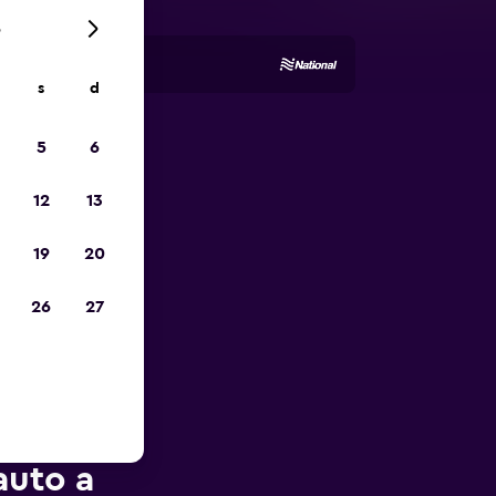
6
s
d
5
6
io
12
13
19
20
26
27
auto a