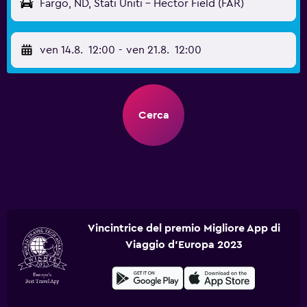
Fargo, ND, Stati Uniti - Hector Field (FAR)
ven 14.8.
12:00
-
ven 21.8.
12:00
Cerca
Vincintrice del premio Migliore App di
Viaggio d'Europa 2023