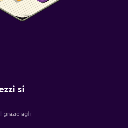
zzi si
l grazie agli