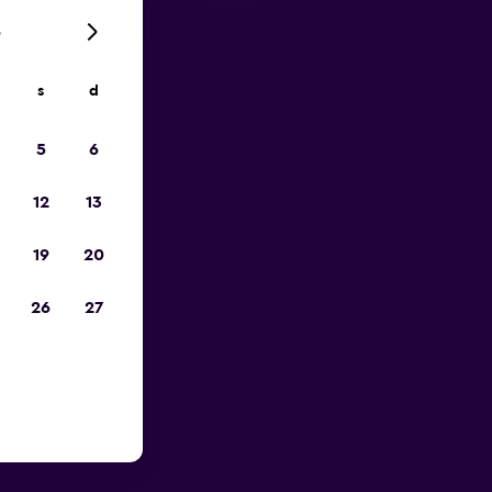
6
s
d
io
5
6
12
13
19
20
26
27
aklio