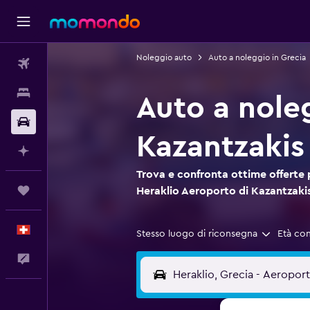
Noleggio auto
Auto a noleggio in Grecia
Voli
Soggiorni
Auto a nole
Noleggio auto
Kazantzakis
Fai piani con l'AI
Trova e confronta ottime offerte 
Trips
Heraklio Aeroporto di Kazantzaki
Italiano
Stesso luogo di riconsegna
Età co
Commenti