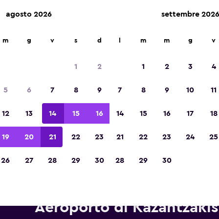
agosto 2026
settembre 202
m
g
v
s
d
l
m
m
g
v
Vincintrice del premio Migliore App di Viagg
d'Europa 2023
1
2
1
2
3
4
5
6
7
8
9
7
8
9
10
11
12
13
14
15
16
14
15
16
17
18
19
20
21
22
23
21
22
23
24
25
26
27
28
29
30
28
29
30
Autonoleggi Hertz in zona Her
Aeroporto di Kazantzakis