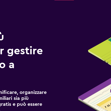
ù
r gestire
io a
ificare, organizzare
liari sia più
gratis e può essere
.