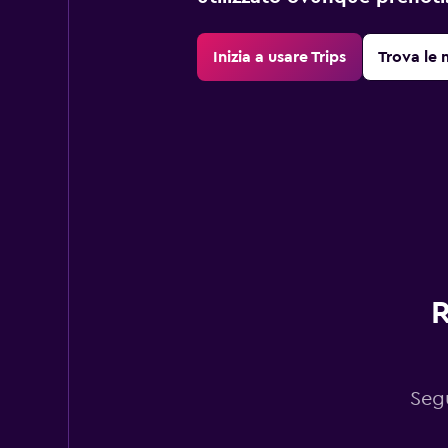
Inizia a usare Trips
Trova le 
R
Segu