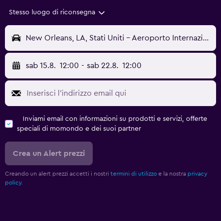
Stesso luogo di riconsegna
New Orleans, LA, Stati Uniti - Aeroporto Internazionale di New Orleans-Louis Armstrong (MSY)
sab 15.8.
12:00
-
sab 22.8.
12:00
Inviami email con informazioni su prodotti e servizi, offerte
speciali di momondo e dei suoi partner
Crea un Alert prezzi
Creando un alert prezzi accetti i nostri
termini di utilizzo
e la nostra
privacy
policy.