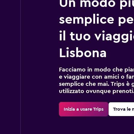
Un modo pi
semplice pe
il tuo viagg
Lisbona
Facciamo in modo che pian
e viaggiare con amici o fami
semplice che mai. Trips è 
utilizzato ovunque prenoti
Inizia a usare Trips
Trova le 