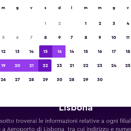
m
g
v
s
d
l
m
m
g
v
Vincintrice del premio Migliore App di Viagg
d'Europa 2023
1
2
1
2
3
4
5
6
7
8
9
7
8
9
10
11
12
13
14
15
16
14
15
16
17
18
19
20
21
22
23
21
22
23
24
25
26
27
28
29
30
28
29
30
onoleggi Budget in zona Aero
Lisbona
sotto troverai le informazioni relative a ogni fili
o a Aeroporto di Lisbona, tra cui indirizzo e nume