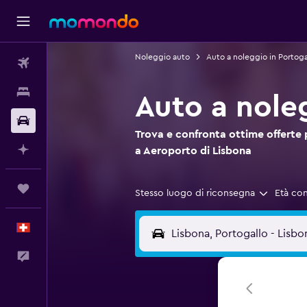
Noleggio auto
Auto a noleggio in Portoga
Voli
Soggiorni
Auto a nole
Noleggio auto
Trova e confronta ottime offerte
Fai piani con l'AI
a Aeroporto di Lisbona
Trips
Stesso luogo di riconsegna
Età co
Italiano
Commenti