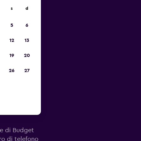
s
d
io
5
6
12
13
19
20
26
27
porto di
ale di Budget
ro di telefono