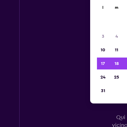
l
m
3
4
10
11
17
18
24
25
31
Aut
Qui 
vicin