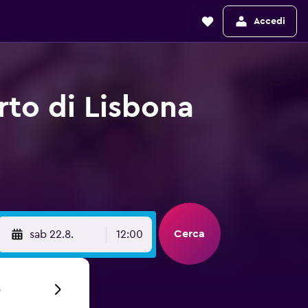
Accedi
to di Lisbona
Cerca
sab 22.8.
12:00
6