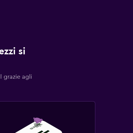
zzi si
l grazie agli