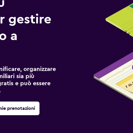
ù
r gestire
io a
ificare, organizzare
liari sia più
gratis e può essere
.
mie prenotazioni