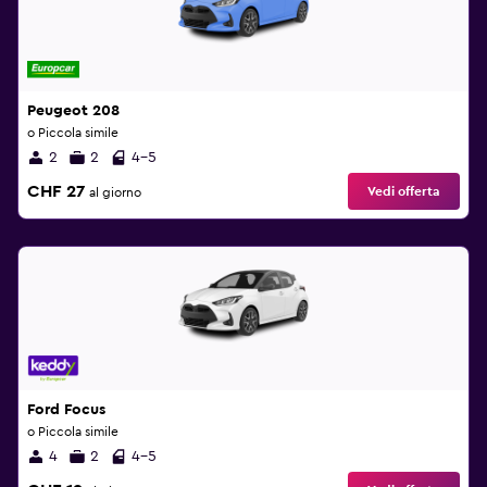
Peugeot 208
o Piccola simile
2
2
4-5
CHF 27
Vedi offerta
al giorno
Ford Focus
o Piccola simile
4
2
4-5