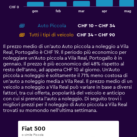
has
CHF 0
1
End
gen
feb
mar
apr
mag
of
X
interactive
axis
chart
Auto Piccola
CHF 10 - CHF 34
displaying
categories.
Tutti i tipi di veicolo
CHF 34 - CHF 90
Range:
14
Il prezzo medio di un'auto Auto piccola a noleggio a Vila
categories.
Real, Portogallo è CHF 19. Il periodo più economico per
The
noleggiare un'Auto piccola a Vila Real, Portogallo è in
chart
gennaio. Il prezzo è più economico del 48% rispetto al
has
resto dell'anno, ad appena CHF 10 al giorno. Un'Auto
1
piccola a noleggio è solitamente il 71% meno costosa di
Y
un'auto a noleggio media a Vila Real. Il prezzo medio di un
axis
veicolo a noleggio a Vila Real può variare in base a diversi
displaying
fattori, tra cui offerta, popolarità del veicolo e anticipo
values.
con cui si prenota l'auto a noleggio. Di seguito trovi i
Range:
migliori prezzi per il noleggio di Auto piccola a Vila Real
0
trovati su momondo nell'ultima settimana.
to
120.
Fiat 500
o simile Piccola