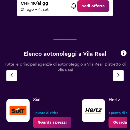
CHF 19/al gg
Vedi offerta
21. ago - 4. set
Elenco autonoleggi a Vila Real
Tutte le principali agenzie di autonoleggio a Vila Real, Distretto di
Vila Real
Sixt
Hertz
1 punto di ritiro
1 punto di rit
Guarda i prezzi
Guarda i