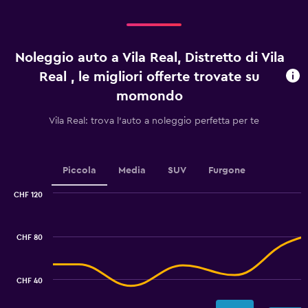
categories.
Range:
4
categories.
Noleggio auto a Vila Real, Distretto di Vila
The
chart
Real , le migliori offerte trovate su
has
momondo
1
Y
Vila Real: trova l'auto a noleggio perfetta per te
axis
displaying
values.
Range:
Piccola
Media
SUV
Furgone
0
to
CHF 120
60.
Combination
Chart
graphic.
chart
with
CHF 80
2
data
series.
CHF 40
The
chart