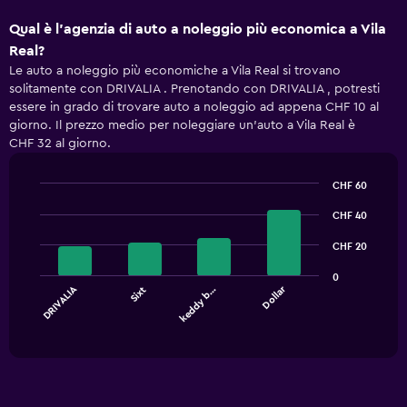
Qual è l'agenzia di auto a noleggio più economica a Vila
Real?
Le auto a noleggio più economiche a Vila Real si trovano
solitamente con DRIVALIA . Prenotando con DRIVALIA , potresti
essere in grado di trovare auto a noleggio ad appena CHF 10 al
giorno. Il prezzo medio per noleggiare un'auto a Vila Real è
CHF 32 al giorno.
CHF 60
Bar
Chart
graphic.
chart
CHF 40
with
4
CHF 20
bars.
0
DRIVALIA
Dollar
Sixt
keddy b…
The
chart
End
of
has
interactive
1
chart
X
axis
displaying