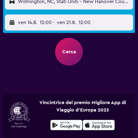
Wilmington, NC, Stati Uniti - New Hanover County (ILM)
ven 14.8.
12:00
-
ven 21.8.
12:00
Cerca
Vincintrice del premio Migliore App di
Viaggio d'Europa 2023