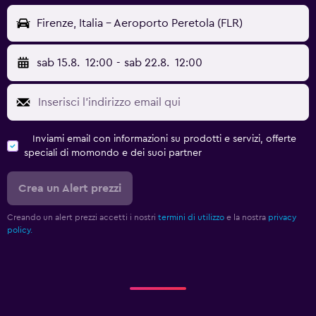
Firenze, Italia - Aeroporto Peretola (FLR)
sab 15.8.
12:00
-
sab 22.8.
12:00
Inviami email con informazioni su prodotti e servizi, offerte
speciali di momondo e dei suoi partner
Crea un Alert prezzi
Creando un alert prezzi accetti i nostri
termini di utilizzo
e la nostra
privacy
policy.