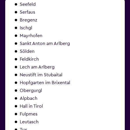
Seefeld
Serfaus
Bregenz
Ischgl
Mayrhofen
Sankt Anton am Arlberg
Sölden
Feldkirch
Lech am Arlberg
Neustift im Stubaital
Hopfgarten im Brixental
Obergurgl
Alpbach
Hall in Tirol
Fulpmes
Leutasch
Tux