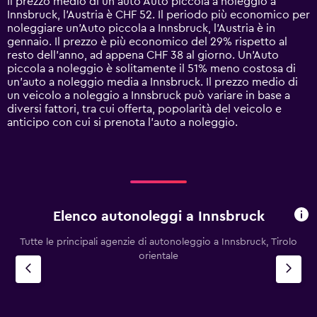
Il prezzo medio di un'auto Auto piccola a noleggio a
categories.
Innsbruck, l'Austria è CHF 52. Il periodo più economico per
The
noleggiare un'Auto piccola a Innsbruck, l'Austria è in
chart
gennaio. Il prezzo è più economico del 29% rispetto al
has
resto dell'anno, ad appena CHF 38 al giorno. Un'Auto
1
piccola a noleggio è solitamente il 51% meno costosa di
Y
un'auto a noleggio media a Innsbruck. Il prezzo medio di
axis
un veicolo a noleggio a Innsbruck può variare in base a
displaying
diversi fattori, tra cui offerta, popolarità del veicolo e
values.
anticipo con cui si prenota l'auto a noleggio.
Range:
0
to
150.
Elenco autonoleggi a Innsbruck
Tutte le principali agenzie di autonoleggio a Innsbruck, Tirolo
orientale