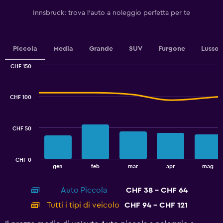
Y
Innsbruck: trova l'auto a noleggio perfetta per te
axis
displaying
values.
Range:
Piccola
Media
Grande
SUV
Furgone
Lusso
0
to
CHF 150
2.4.
Combination
Chart
graphic.
chart
with
CHF 100
2
data
series.
CHF 50
The
chart
has
CHF 0
1
End
gen
feb
mar
apr
mag
of
X
interactive
axis
chart
Auto Piccola
CHF 38 - CHF 64
displaying
categories.
Tutti i tipi di veicolo
CHF 94 - CHF 121
Range:
14