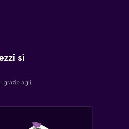
zzi si
l grazie agli