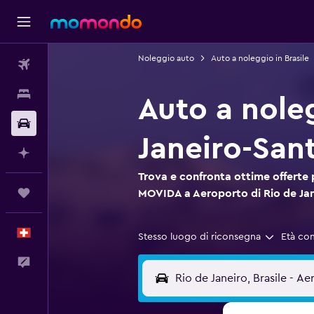
Noleggio auto
Auto a noleggio in Brasile
Voli
Soggiorni
Auto a nole
Noleggio auto
Janeiro-Sa
Fai piani con l'AI
Trova e confronta ottime offerte 
Trips
MOVIDA a Aeroporto di Rio de Ja
Italiano
Stesso luogo di riconsegna
Età co
Commenti