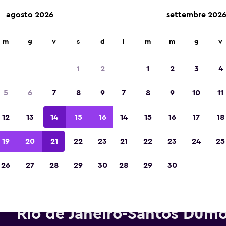
agosto 2026
settembre 202
m
g
v
s
d
l
m
m
g
v
Vincintrice del premio Migliore App di Viagg
d'Europa 2023
1
2
1
2
3
4
5
6
7
8
9
7
8
9
10
11
12
13
14
15
16
14
15
16
17
18
19
20
21
22
23
21
22
23
24
25
26
27
28
29
30
28
29
30
onoleggi MOVIDA in zona Aero
Rio de Janeiro-Santos Dum