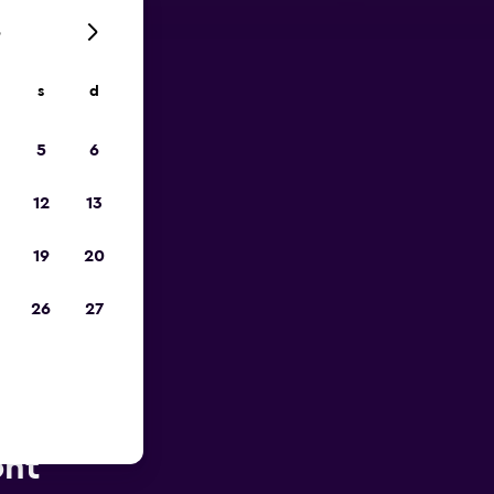
6
s
d
io
5
6
12
13
19
20
26
27
porto di
ont