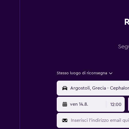
R
Segu
Stesso luogo di riconsegna
ven 14.8.
12:00