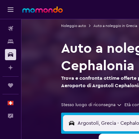
Noleggio auto
Auto a noleggio in Grecia
Voli
Soggiorni
Auto a nole
Noleggio auto
Cephalonia
Fai piani con l'AI
Trova e confronta ottime offerte 
Trips
Aeroporto di Argostoli Cephaloni
Italiano
Stesso luogo di riconsegna
Età co
Commenti