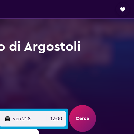
 di Argostoli
Cerca
ven 21.8.
12:00