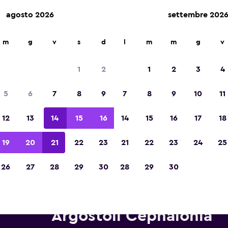
agosto 2026
settembre 202
m
g
v
s
d
l
m
m
g
v
Vincintrice del premio Migliore App di Viagg
d'Europa 2023
1
2
1
2
3
4
5
6
7
8
9
7
8
9
10
11
12
13
14
15
16
14
15
16
17
18
19
20
21
22
23
21
22
23
24
25
26
27
28
29
30
28
29
30
tonoleggi Hertz in zona Aerop
Argostoli Cephalonia