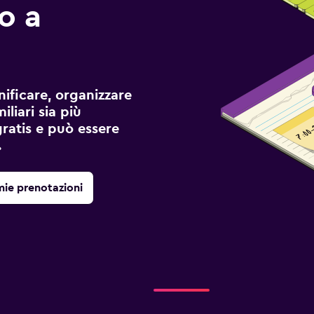
io a
ificare, organizzare
liari sia più
gratis e può essere
.
mie prenotazioni