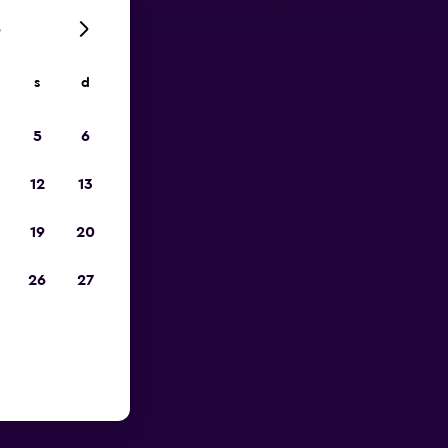
6
s
d
io
5
6
12
13
19
20
26
27
orto di