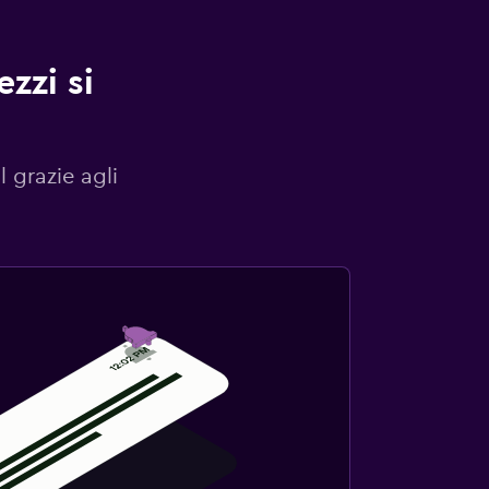
zzi si
l grazie agli