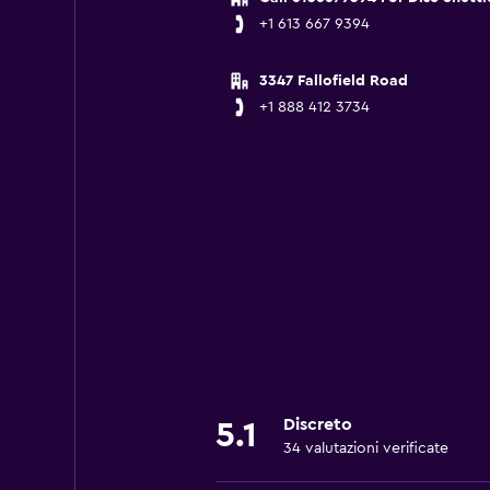
+1 613 667 9394
3347 Fallofield Road
+1 888 412 3734
Discreto
5.1
34 valutazioni verificate