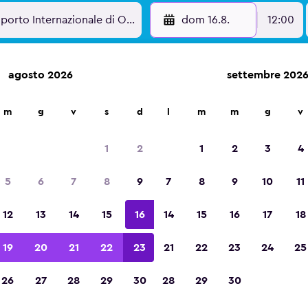
dom 16.8.
12:00
agosto 2026
settembre 202
m
g
v
s
d
l
m
m
g
v
Vincintrice del premio Migliore App di Viagg
d'Europa 2023
1
2
1
2
3
4
5
6
7
8
9
7
8
9
10
11
12
13
14
15
16
14
15
16
17
18
19
20
21
22
23
21
22
23
24
25
26
27
28
29
30
28
29
30