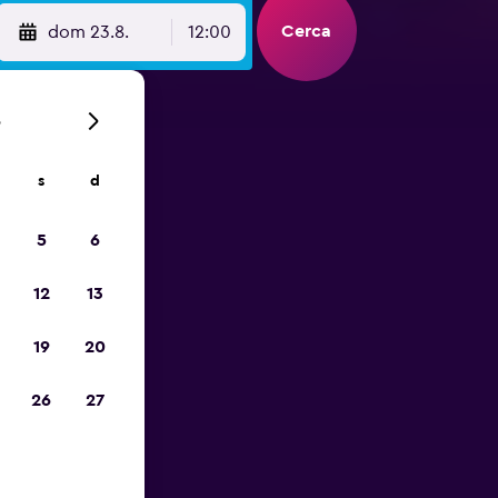
Cerca
dom 23.8.
12:00
6
s
d
io
5
6
12
13
19
20
26
27