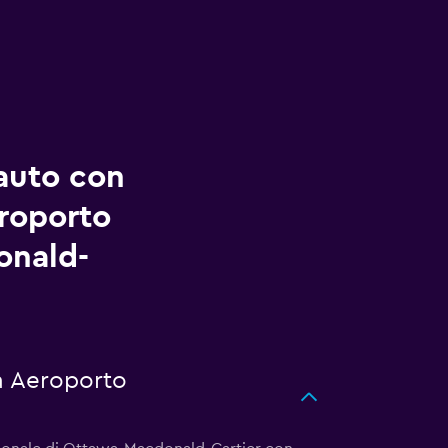
auto con
eroporto
onald-
 a Aeroporto