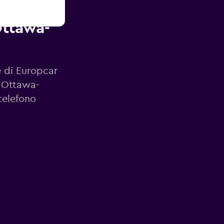
eroporto
Ottawa-
le di Europcar
i Ottawa-
telefono