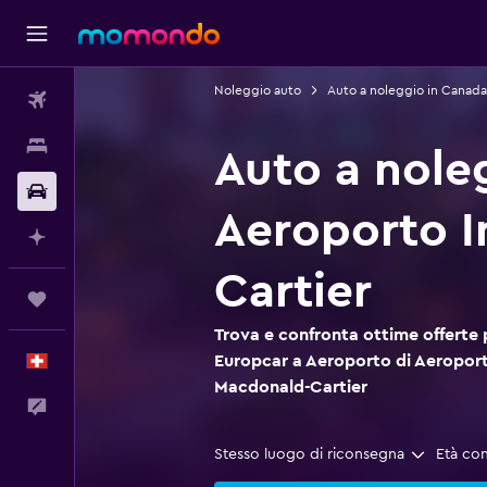
Noleggio auto
Auto a noleggio in Canada
Voli
Soggiorni
Auto a nole
Noleggio auto
Aeroporto I
Fai piani con l'AI
Cartier
Trips
Trova e confronta ottime offerte 
Europcar a Aeroporto di Aeroport
Italiano
Macdonald-Cartier
Commenti
Stesso luogo di riconsegna
Età co