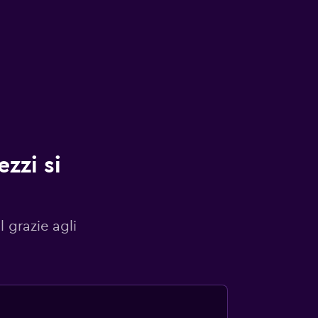
zzi si
l grazie agli