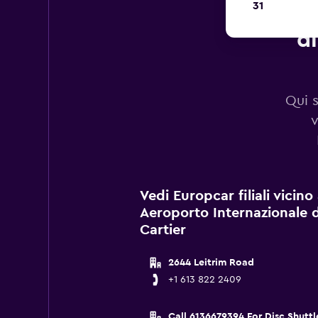
31
Au
di
Qui s
v
Vedi Europcar filiali vicin
Aeroporto Internazionale
Cartier
2644 Leitrim Road
+1 613 822 2409
Call 6136679394 For Disc Shuttl