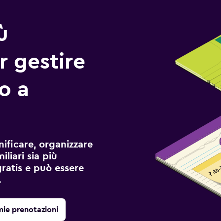
ù
r gestire
io a
ificare, organizzare
liari sia più
gratis e può essere
.
mie prenotazioni