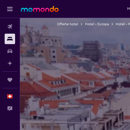
H
Offerte hotel
Hotel - Europa
Hotel - 
Voli
Soggiorni
Noleggio auto
Fai piani con l'AI
Trips
Italiano
Commenti