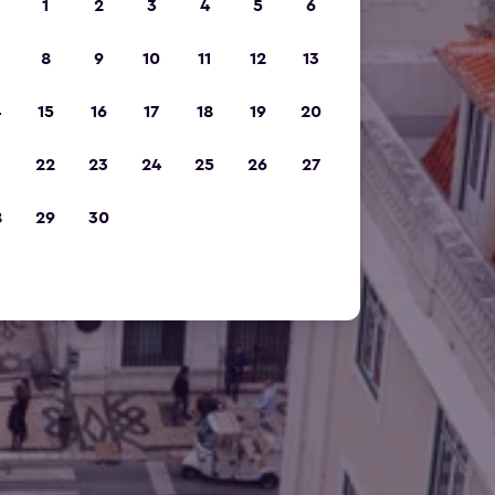
1
2
3
4
5
6
8
9
10
11
12
13
4
15
16
17
18
19
20
1
22
23
24
25
26
27
8
29
30