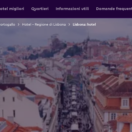
otel migliori
Quartieri
Informazioni utili
Domande frequent
Portogallo
Hotel - Regione di Lisbona
Lisbona: hotel