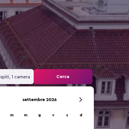
Cerca
spiti, 1 camera
settembre 2026
m
m
g
v
s
d