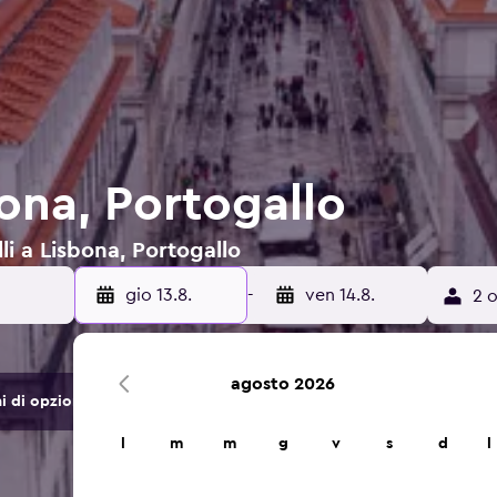
ona, Portogallo
lli a Lisbona, Portogallo
gio 13.8.
-
ven 14.8.
2 o
agosto 2026
di opzioni di hotel e alloggi.
l
m
m
g
v
s
d
l