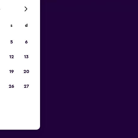
6
s
d
io
5
6
12
13
19
20
26
27
porto di