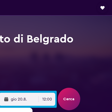
to di Belgrado
Cerca
gio 20.8.
12:00