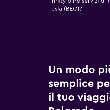
Thrifty offre servizi 
Tesla (BEG)?
Un modo pi
semplice pe
il tuo viagg