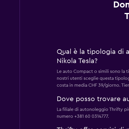
Dom
T
Qual è la tipologia di
Nikola Tesla?
Le auto Compact o simili sono la t
nostri utenti sceglie questa tipol
costa in media CHF 39/giorno. Tieni
Dove posso trovare aut
La filiale di autonoleggio Thrifty p
numero +381 60 0314777.