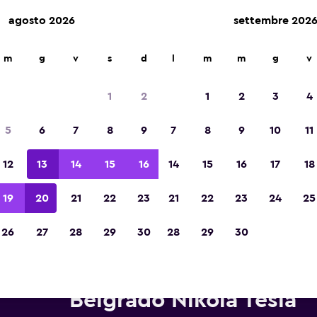
agosto 2026
settembre 202
m
g
v
s
d
l
m
m
g
v
Vincintrice del premio Migliore App di Viagg
d'Europa 2023
1
2
1
2
3
4
5
6
7
8
9
7
8
9
10
11
12
13
14
15
16
14
15
16
17
18
19
20
21
22
23
21
22
23
24
25
26
27
28
29
30
28
29
30
tonoleggi Thrifty in zona Aero
Belgrado Nikola Tesla