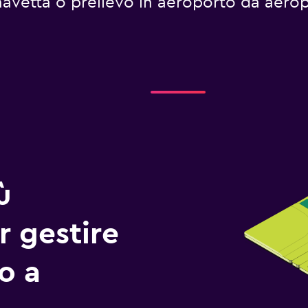
di navetta o prelievo in aeroporto da aer
ù
r gestire
io a