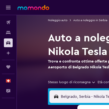
Noleggio auto
Auto a noleggio in Serbia
Voli
Soggiorni
Auto a nole
Noleggio auto
Nikola Tesla
Fai piani con l'AI
Trova e confronta ottime offerte 
Trips
Aeroporto di Belgrado Nikola Tes
Italiano
Stesso luogo di riconsegna
Età co
Commenti