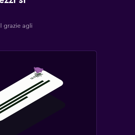
zzi si
l grazie agli