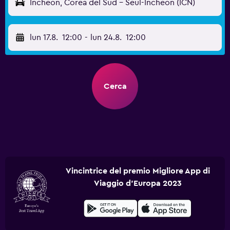
Incheon, Corea del Sud - Seul-Incheon (ICN)
lun 17.8.
12:00
-
lun 24.8.
12:00
Cerca
Vincintrice del premio Migliore App di
Viaggio d'Europa 2023