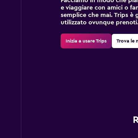
Facciamo in modo che pian
e viaggiare con amici o fami
semplice che mai. Trips è 
utilizzato ovunque prenoti
Inizia a usare Trips
Trova le 
R