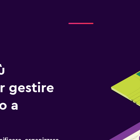
ù
r gestire
io a