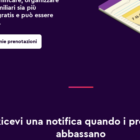
ificare, organizzare
liari sia più
gratis e può essere
.
mie prenotazioni
icevi una notifica quando i pre
abbassano