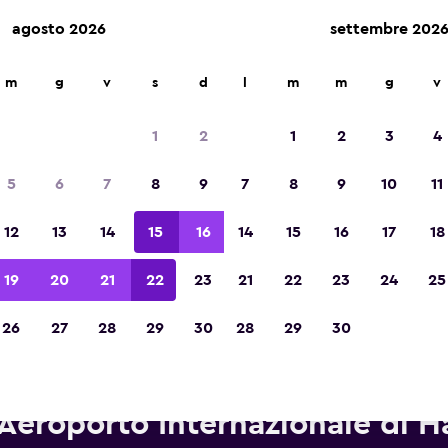
agosto 2026
settembre 202
m
g
v
s
d
l
m
m
g
v
Vincintrice del premio Migliore App di Viagg
d'Europa 2023
1
2
1
2
3
4
5
6
7
8
9
7
8
9
10
11
12
13
14
15
16
14
15
16
17
18
19
20
21
22
23
21
22
23
24
25
26
27
28
29
30
28
29
30
tonoleggi Hertz in zona Aerop
Aeroporto Internazionale di Ha