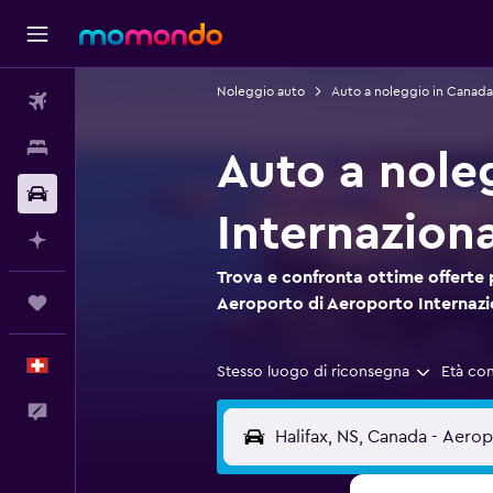
Noleggio auto
Auto a noleggio in Canada
Voli
Soggiorni
Auto a nole
Noleggio auto
Internaziona
Fai piani con l'AI
Trova e confronta ottime offerte 
Trips
Aeroporto di Aeroporto Internazio
Italiano
Stesso luogo di riconsegna
Età co
Commenti