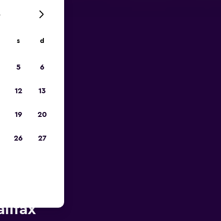
6
s
d
io
5
6
12
13
19
20
26
27
orto di
lifax