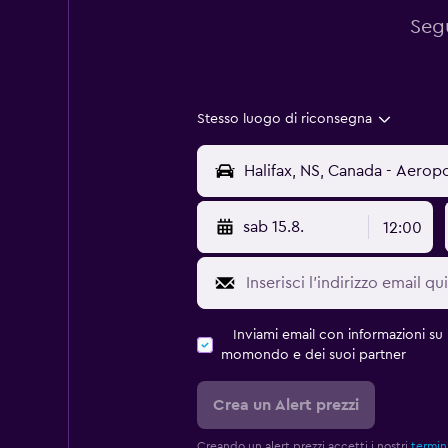
Segu
Stesso luogo di riconsegna
sab 15.8.
12:00
Inviami email con informazioni su p
momondo e dei suoi partner
Crea un Alert prezzi
Creando un alert prezzi accetti i nostri
termini