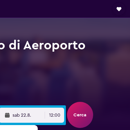
o di Aeroporto
Cerca
sab 22.8.
12:00