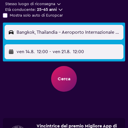
Stesso luogo di riconsegna
Età conducente:
25-65 anni
Mostra solo auto di Europcar
Bangkok, Thailandia - Aeroporto Internazionale di Bangkok-Don Mueang (DMK)
ven 14.8.
12:00
-
ven 21.8.
12:00
Cerca
Vincintrice del premio Migliore App di