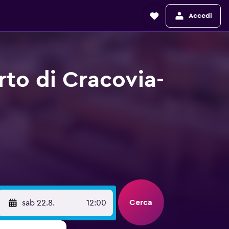
Accedi
to di Cracovia-
Cerca
sab 22.8.
12:00