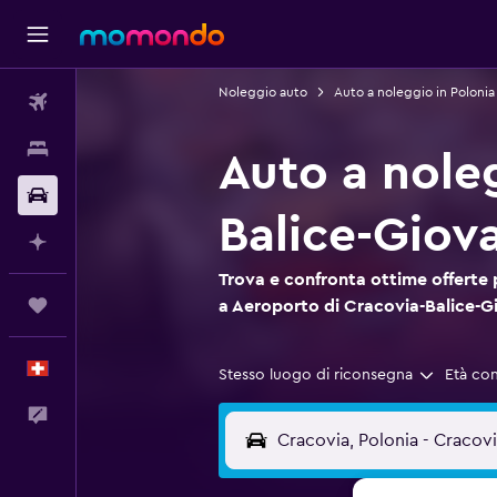
Noleggio auto
Auto a noleggio in Polonia
Voli
Soggiorni
Auto a nole
Noleggio auto
Balice-Giova
Fai piani con l'AI
Trova e confronta ottime offerte
Trips
a Aeroporto di Cracovia-Balice-Gi
Italiano
Stesso luogo di riconsegna
Età co
Commenti