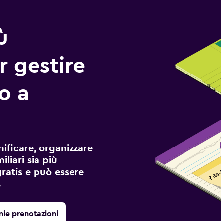
ù
r gestire
io a
ificare, organizzare
liari sia più
gratis e può essere
.
mie prenotazioni