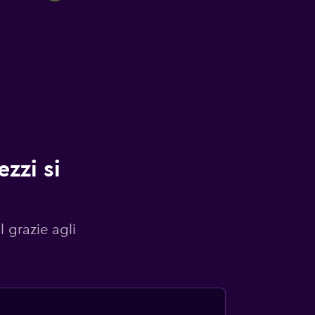
zzi si
l grazie agli