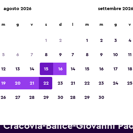
agosto 2026
settembre 202
m
g
v
s
d
l
m
m
g
v
Vincintrice del premio Migliore App di Viagg
d'Europa 2023
1
2
1
2
3
4
5
6
7
8
9
7
8
9
10
11
12
13
14
15
16
14
15
16
17
18
19
20
21
22
23
21
22
23
24
25
26
27
28
29
30
28
29
30
onoleggi Budget in zona Aero
Cracovia-Balice-Giovanni Paol