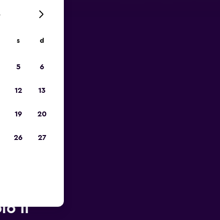
6
s
d
io
5
6
12
13
19
20
26
27
porto di
o II