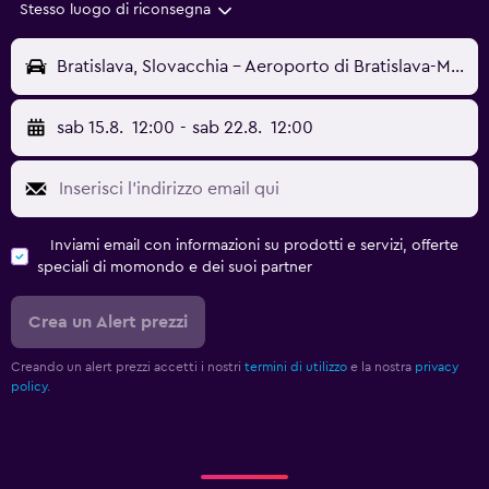
Stesso luogo di riconsegna
Bratislava, Slovacchia - Aeroporto di Bratislava-M.R. Štefánik (BTS)
sab 15.8.
12:00
-
sab 22.8.
12:00
Inviami email con informazioni su prodotti e servizi, offerte
speciali di momondo e dei suoi partner
Crea un Alert prezzi
Creando un alert prezzi accetti i nostri
termini di utilizzo
e la nostra
privacy
policy.