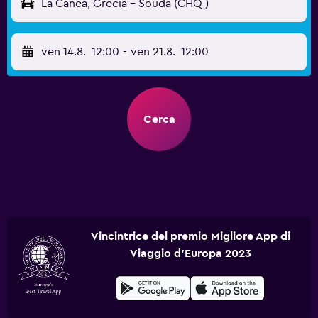
La Canea, Grecia - Souda (CHQ)
ven 14.8.
12:00
-
ven 21.8.
12:00
Cerca
Vincintrice del premio Migliore App di
Viaggio d'Europa 2023