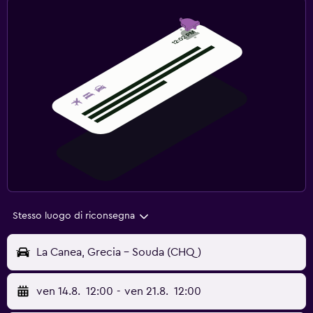
Stesso luogo di riconsegna
La Canea, Grecia - Souda (CHQ)
ven 14.8.
12:00
-
ven 21.8.
12:00