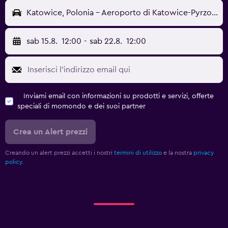
Katowice, Polonia - Aeroporto di Katowice-Pyrzowice (KTW)
sab 15.8.
12:00
-
sab 22.8.
12:00
Inviami email con informazioni su prodotti e servizi, offerte
speciali di momondo e dei suoi partner
Crea un Alert prezzi
Creando un alert prezzi accetti i nostri
termini di utilizzo
e la nostra
privacy
policy.