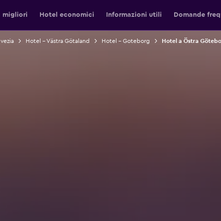
 migliori
Hotel economici
Informazioni utili
Domande freq
vezia
Hotel - Västra Götaland
Hotel - Goteborg
Hotel a Östra Göteb