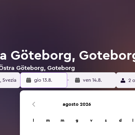
ra Göteborg, Gotebor
 a Östra Göteborg, Goteborg
gio 13.8.
-
ven 14.8.
2 o
agosto 2026
l
m
m
g
v
s
d
l