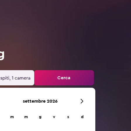
g
Cerca
spiti, 1 camera
settembre 2026
m
m
g
v
s
d