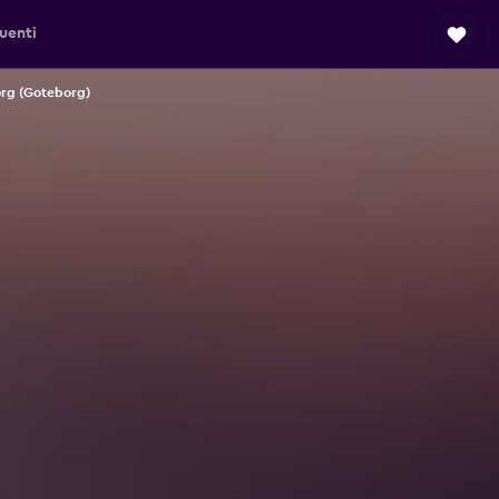
uenti
org (Goteborg)