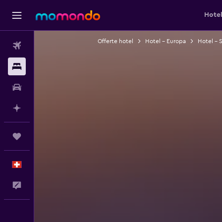
Hotel
Offerte hotel
Hotel - Europa
Hotel - S
Voli
Soggiorni
Noleggio auto
Fai piani con l'AI
Trips
Italiano
Commenti